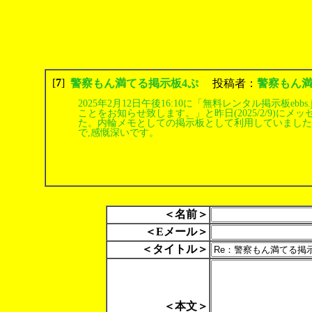
[
7
]
警察もん満てる掲示板4ぷ
投稿者：
警察もん満
2025年2月12日午後16:10に「無料レンタル掲示板eb
ことをお知らせ致します。」と昨日(2025/2/9)に
た。内輪メモとしての掲示板として利用していましたが,当
で,感慨深いです。
＜名前＞
＜Eメール＞
＜タイトル＞
＜本文＞