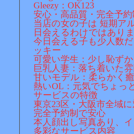
Gleezy：OK123
安心・高品質・完全予約
当店の女の子は 短期ア
日会えるわけではあり
今日会える子も少人数
ッキー
可愛い学生：少し恥ず
巨乳人妻：落ち着いた雰
甘いモデル：柔らかく
熱いOL：元気でちょっ
サービスの特徴
東京23区・大阪市全域
完全予約制で安心
本人顔出し写真あり、イ
多彩なサービス内容