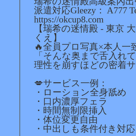
瑞希の迷情殿高級案內出
派遣対応Gleezy： A777 
https://okcup8.com
【瑞希の迷情殿 - 東京
くえ】
🔥全員プロ写真×本人一
「そんな奥まで舌入れ
理性を崩すほどの密着サ
💋サービス一例：
・ローション全身舐め
・口内濃厚フェラ
・時間無制限挿入
・体位変更自由
・中出しも条件付き対応