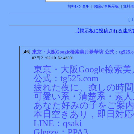
無料レンタル
｜
お絵かき掲示板
｜
無料ホ
[
1
【掲示板に投稿される迷惑
[
46
]
東京・大阪Google檢索美月夢華坊 公式：tg525.c
02日 21:02:10 No.46001
東京・大阪Google檢索
公式：tg525.com
疲れた夜に、癒しの時間
可愛い系・清楚系・素人
あなた好みの子をご案
本日空きあり，即日対応
LINE：qsaki
Gleezy：PPA3