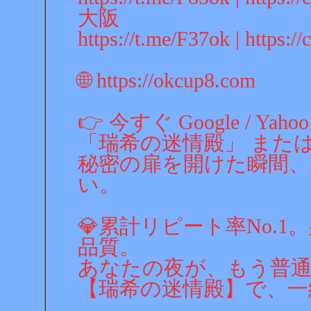
大阪
https://t.me/F37ok | https:/
🌐 https://okcup8.com
👉 今すぐ Google / Ya
「瑞希の迷情殿」 または 「
秘密の扉を開けた瞬間、
い。
💎累計リピート率No.
品質。
あなたの夜が、もう普通
【瑞希の迷情殿】で、一