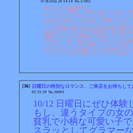
07月20日 20:14:14 No.37002
あいちゃんの夜恋馆です♡
プライバシー重視で、初めての方でも安心して
す✨「デリヘルってちょっと不安…」というイ
ん♪気になる方は「yoasobi25」で検索してみて
サービス #プライベートサービス #リラクゼーシ
ビス #会員制 #紹介制 #彼女感 #素人系 #清楚系
歓迎LINEで（ID：uber77 #可愛い子 #即日O
#梅田デリヘル #大阪夜遊び #大阪ナイトライフ
みGleezyで（ID：uber77 #ビジネスホテルOK
イチャ #メンズエステ #性感マッサージ #大阪メン
uber77 #デリヘル #高級デリヘル #出張サービ
ートサービス #大人の癒しTGで（ID：R300687
[
36
]
日曜日の特別なロマンス、ご来店をお待ちして
02:35:39 No.36001
10/12 日曜日にぜひ体
もし、違うタイプの女
貧乳で小柄な可愛い子で
スラッとしてグラマー