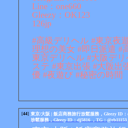
Line：one660
Gleezy：OK123
126jp
#高級デリヘル #東京夜遊
理想の美女 #即日派遣 #高
東京デリヘル #大阪デリ
ステ #東京出張 #大阪出張 
優 #夜遊び #秘密の時間
[
44
]
東京/大阪 | 飯店商務旅行放鬆服務，Gleezy ID：dj
放鬆服務，Gleezy ID：dj5816 ，TG：@rb11153