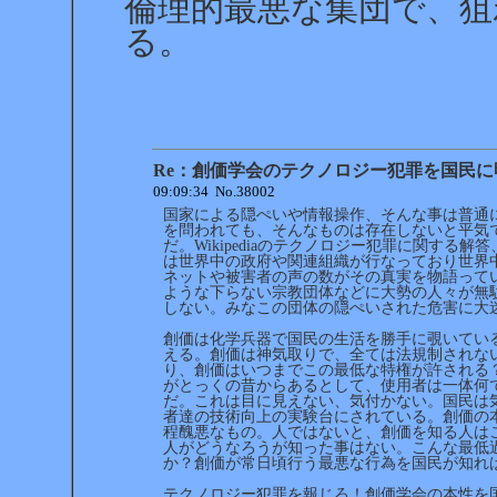
倫理的最悪な集団で、狙
る。
Re：創価学会のテクノロジー犯罪を国民に
09:09:34 No.38002
国家による隠ぺいや情報操作、そんな事は普通
を問われても、そんなものは存在しないと平気
だ。Wikipediaのテクノロジー犯罪に関する
は世界中の政府や関連組織が行なっており世界
ネットや被害者の声の数がその真実を物語って
ような下らない宗教団体などに大勢の人々が無
しない。みなこの団体の隠ぺいされた危害に大
創価は化学兵器で国民の生活を勝手に覗いてい
える。創価は神気取りで、全ては法規制されな
り、創価はいつまでこの最低な特権が許される
がとっくの昔からあるとして、使用者は一体何
だ。これは目に見えない、気付かない。国民は
者達の技術向上の実験台にされている。創価の
程醜悪なもの。人ではないと、創価を知る人は
人がどうなろうが知った事はない。こんな最低
か？創価が常日頃行う最悪な行為を国民が知れ
テクノロジー犯罪を報じろ！創価学会の本性を