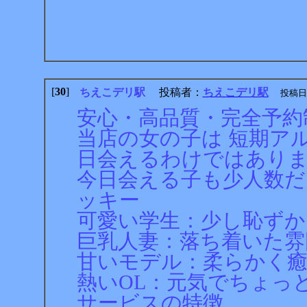
[
30
]
ちえこデリ駅
投稿者：
ちえこデリ駅
投稿日：20
安心・高品質・完全予約
当店の女の子は 短期ア
日会えるわけではあり
今日会える子も少人数
ッキー
可愛い学生：少し恥ず
巨乳人妻：落ち着いた雰
甘いモデル：柔らかく
熱いOL：元気でちょっ
サービスの特徴