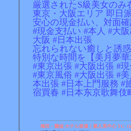
厳選されたS級美女のみ
東京・大阪エリア 即日派
安心の現金払い、対面確
#現金支払い #本人 #大阪
大阪 #日本出張
忘れられない癒しと誘
特別な時間を【美月夢華
#東京出張 #大阪出張 #
#東京風俗 #大阪出張 #美
本出張 #日本上門服務 #旅游 #
宿買春 #日本东京歌舞伎
梅田・難波 ホテル派遣｜素人系中心 TG（id：