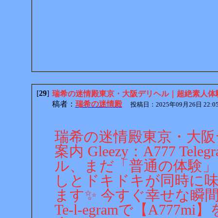
[
29
]
瑞希の迷情殿東京・大阪デリヘル｜超絶素人体験を高級案内
稿者：
瑞希の迷情殿
投稿日：2025年09月26日 22:05:2
瑞希の迷情殿東京・大阪
案内 Gleezy：A777 Tel
ル、まだ「普通の体験」
しとドキドキが同時に
ます✨ 今すぐ幸せな瞬
Te-l-egramで【A7