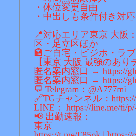
・体位変更自由
・中出しも条件付き対応
📍対応エリア東京 大
区・足立区ほか
🏩ご自宅・ビジホ・ラ
【東京 大阪 最強のありデ
匿名案内窓口 → https://glee
匿名案内窓口 → https://glee
💬 Telegram：@A777mi
🔗TGチャンネル：https://t
LINE： https://line.me/ti/p
📢 出勤速報：
東京
https://t.me/F85ok | https:/