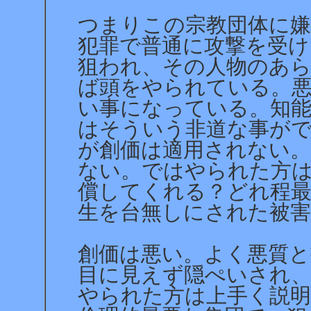
つまりこの宗教団体に
犯罪で普通に攻撃を受け
狙われ、その人物のあら
ば頭をやられている。
い事になっている。知
はそういう非道な事が
が創価は適用されない。
ない。ではやられた方
償してくれる？どれ程
生を台無しにされた被害
創価は悪い。よく悪質
目に見えず隠ぺいされ
られた方は上手く説明