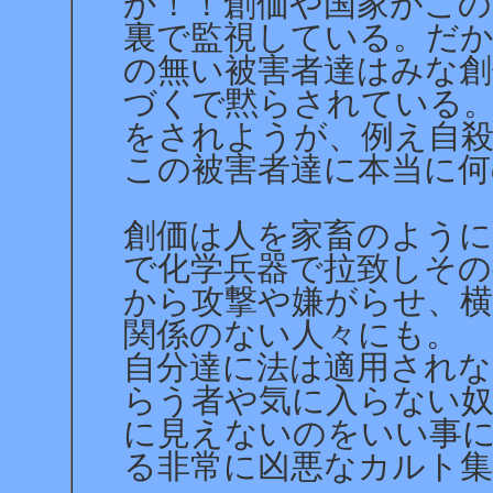
か！！創価や国家がこの
裏で監視している。だ
の無い被害者達はみな創
づくで黙らされている
をされようが、例え自
この被害者達に本当に
創価は人を家畜のように
で化学兵器で拉致しその
から攻撃や嫌がらせ、横
関係のない人々にも。
自分達に法は適用され
らう者や気に入らない
に見えないのをいい事
る非常に凶悪なカルト集