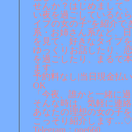
せんか？はじめまして
い夜を過ごしているなら
イプの女の子”を紹介で
系・お姉さん系など、日
を見て、好きなタイプ
ゆっくりお話したり、
を過ごしたり、まるで
ます。
予約料なし|当日現金払い
OK
「今夜、誰かと一緒に過
そんな時は、気軽に連
あなたの理想の女の子
こっそり紹介します…
Telegram：one660