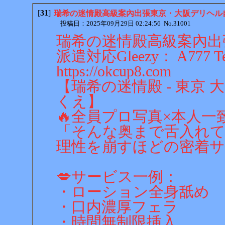
[
31
]
瑞希の迷情殿高級案內出張東京・大阪デリヘル自宅派遣
投稿日：2025年09月29日 02:24:56 No.31001
瑞希の迷情殿高級案內出
派遣対応Gleezy： A777 
https://okcup8.com
【瑞希の迷情殿 - 東京
くえ】
🔥全員プロ写真×本人一
「そんな奥まで舌入れ
理性を崩すほどの密着サ
💋サービス一例：
・ローション全身舐め
・口内濃厚フェラ
・時間無制限挿入