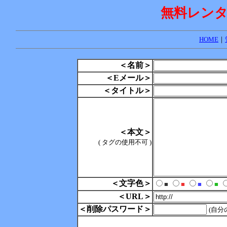
無料レン
HOME
｜
＜名前＞
＜Eメール＞
＜タイトル＞
＜本文＞
( タグの使用不可 )
＜文字色＞
■
■
■
■
＜URL＞
＜削除パスワード＞
(自分