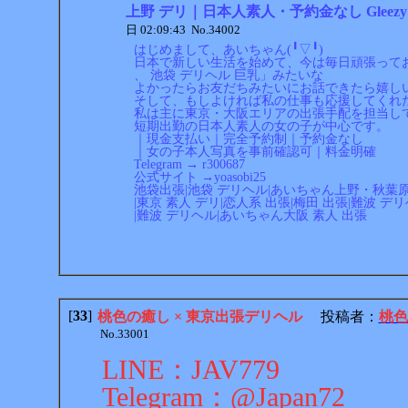
上野 デリ｜日本人素人・予約金なし Gleezy：
日 02:09:43 No.34002
はじめまして、あいちゃん(╹▽╹)
日本で新しい生活を始めて、今は毎日頑張って
、 池袋 デリヘル 巨乳」みたいな
よかったらお友だちみたいにお話できたら嬉し
そして、もしよければ私の仕事も応援してくれ
私は主に東京・大阪エリアの出張手配を担当し
短期出勤の日本人素人の女の子が中心です。
｜現金支払い｜完全予約制｜予約金なし
｜女の子本人写真を事前確認可｜料金明確
Telegram → r300687
公式サイト →yoasobi25
池袋出張|池袋 デリヘル|あいちゃん上野・秋葉原
|東京 素人 デリ|恋人系 出張|梅田 出張|難波 デ
|難波 デリヘル|あいちゃん大阪 素人 出張
[
33
]
桃色の癒し × 東京出張デリヘル
投稿者：
桃色
No.33001
LINE：JAV779
Telegram：@Japan72