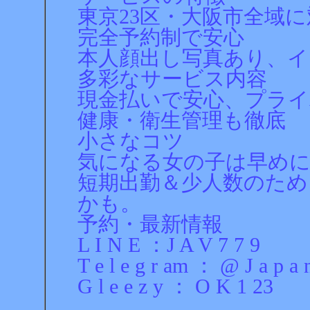
東京23区・大阪市全域
完全予約制で安心
本人顔出し写真あり、イ
多彩なサービス内容
現金払いで安心、プライ
健康・衛生管理も徹底
小さなコツ
気になる女の子は早め
短期出勤＆少人数のため
かも。
予約・最新情報
L I N E ：J A V 7 7 9
T e l e g r am ： @ J a p a 
G l e e z y ： O K 1 23