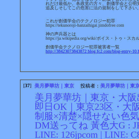
れだけ最低か。各政党の方々、創価学会と公明
追及しそしてこの危害に法の規制をして下さい
これが創価学会のテクノロジー犯罪
https://tekunoroji-hanzaihigai.jimdofree.com
神の声兵器とは
https://ja.wikipedia.org/wiki/ボイス・トゥ・スカ
創価学会テクノロジー犯罪被害者一覧
http://38423073843872.blog.fc2.com/blog-entry-10.
[
37
]
美月夢華坊｜東京
投稿者：
美月夢華坊｜東
美月夢華坊｜東京・大阪出張
即日OK｜東京23区・大
制服×清楚×隠せない色
DM送ってね 黃色大G : JP58
LINE: 126jpcom | LINE: C