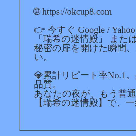
🌐 https://okcup8.com
👉 今すぐ Google / Ya
「瑞希の迷情殿」 または 「
秘密の扉を開けた瞬間、
い。
💎累計リピート率No.
品質。
あなたの夜が、もう普通
【瑞希の迷情殿】で、一