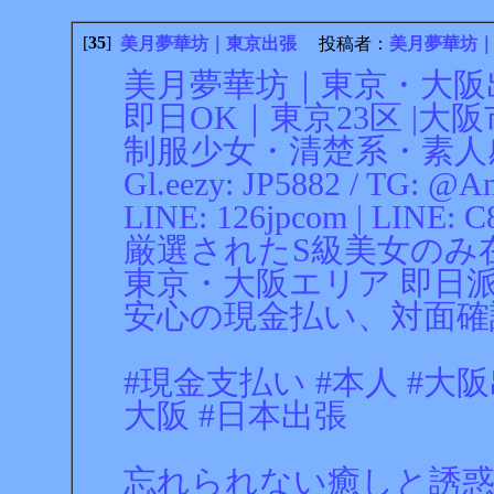
[
35
]
美月夢華坊｜東京出張
投稿者：
美月夢華坊
美月夢華坊｜東京・大阪出張
即日OK｜東京23区 |大
制服少女・清楚系・素人
Gl.eezy: JP5882 / TG: @A
LINE: 126jpcom | LINE: C
厳選されたS級美女のみ
東京・大阪エリア 即日派
安心の現金払い、対面確
#現金支払い #本人 #大阪
大阪 #日本出張
忘れられない癒しと誘