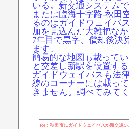
いる。新交通システムで
または臨海十字路-秋田
るのはガイドウェイバ
加を見込んだ大雑把なか
7年目で黒字、償却後決
ます。
簡易的な地図も載ってい
と交差し新駅を設置す
ガイドウェイバスも法
線のコーナーには載っ
きません。調べてみて
Re：秋田市にガイドウェイバスか新交通シ