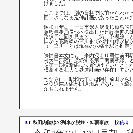
げました。
ここまでは、別の資料で以前からわか
回、さらなる延伸計画があったことが
昭和11年に「一日市米内沢間鉄道敷設
振興事務局長他へ提出した建設推進の
路線予定図を見ると、「第二予期線」
田から花輪線の宮川までの計画線が描
（「宮川」とは現在の八幡平駅と推定
陳情書本文にも「米内沢より阿仁前田
村大里部落に接続する第二期横断線」
を第一期横断線に位置づけていたとす
横断する壮大な鉄道計画が存在してい
ちなみに、昭和元年には阿仁前田から
林鉄道森吉線が開通済みであり、同線
かもしれません。
[
10
]
秋田内陸線の列車が脱線・転覆事故
投稿者