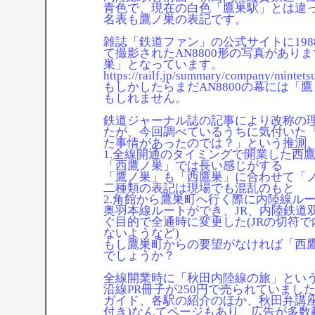
青色で、現在の白色「鷹巣駅」とは違
名表も鷹ノ巣の表記です。
雑誌「鉄道ファン」の公式サイトに198
て撮影されたAN8800形の写真があり
巣」となっています。
https://railf.jp/summary/company/mintetsu
もしかしたらまだAN8800の幕には「
もしれません。
鉄道ジャーナル誌の記事により改称の
たが、今回調べているうちに気付いた
た事情があったのでは？」という推測
1.全線開通のタイミングで開業した西
「西鷹ノ巣」では長い感じがする
「鷹ノ巣」も「西鷹巣」に合わせて「
二種類の表記は現場でも混乱のもと
2.角館から鷹巣町へ行く際に内陸線ル
奥羽本線ルートができ、JR、内陸鉄道
ぐ目的で全通時に変更した(JRの切符
ないようなど)
もし鷹巣町からの要望がなければ「西
でしょうか？
全線開業時に「秋田内陸線の旅」という
沿線PR冊子が250円で売られていまし
ガイド、各駅の紹介のほか、秋田弁講座
付き)なんてページもあり、広告が多数