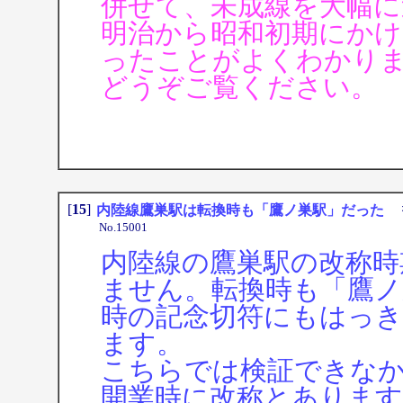
併せて、未成線を大幅に
明治から昭和初期にかけ
ったことがよくわかり
どうぞご覧ください。
[
15
]
内陸線鷹巣駅は転換時も「鷹ノ巣駅」だった
投
No.15001
内陸線の鷹巣駅の改称時
ません。転換時も「鷹ノ
時の記念切符にもはっき
ます。
こちらでは検証できなかった
開業時に改称とあります