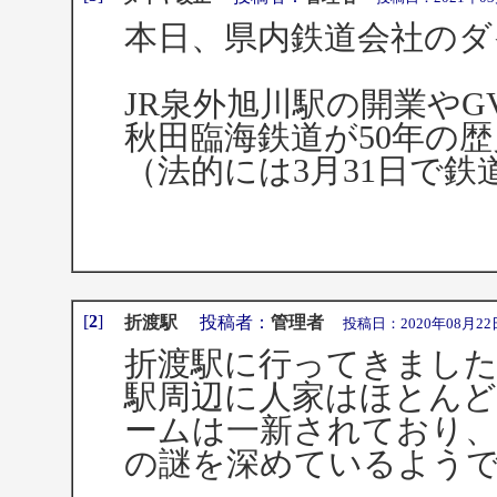
本日、県内鉄道会社のダ
JR泉外旭川駅の開業やG
秋田臨海鉄道が50年の
（法的には3月31日で
[
2
]
折渡駅
投稿者：
管理者
投稿日：2020年08月22日 19
折渡駅に行ってきまし
駅周辺に人家はほとん
ームは一新されており
の謎を深めているよう