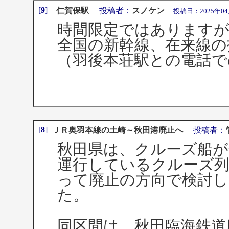
[
9
]
仁賀保駅
投稿者：
スノケン
投稿日：2025年04月02
時間限定ではありますが
全国の新幹線、在来線の
（羽後本荘駅との電話で
[
8
]
ＪＲ奥羽本線の土崎～秋田港廃止へ
投稿者：
秋田県は、クルーズ船が
運行しているクルーズ列車
って廃止の方向で検討
た。
同区間は、秋田臨海鉄道