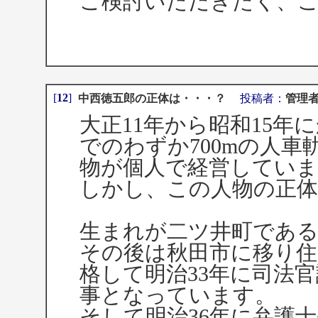
ご検討いただきたく、
[
12
]
中西徳五郎の正体は・・・？
投稿者：
管理
大正11年から昭和15
でのわずか700mの人
物が個人で経営してい
しかし、この人物の正
生まれが二ツ井町であ
その後は秋田市に移り住
格して明治33年に司法
事となっています。
そして明治36年に弁護