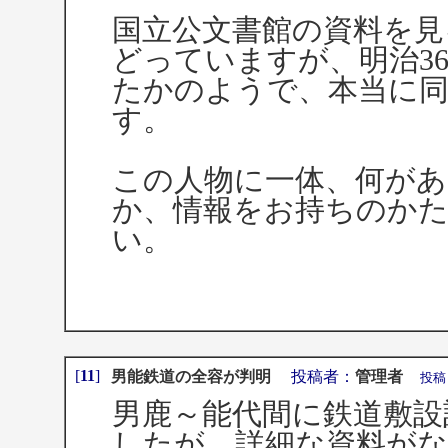
国立公文書館の資料を見
どっていますが、明治3
たかのようで、本当に
す。
この人物に一体、何があ
か、情報をお持ちのか
い。
[
11
]
男能鉄道の全容が判明
投稿者：
管理者
投稿日：2
男鹿～能代間に鉄道敷設
したが、詳細な資料が