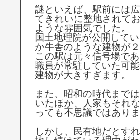
謎といえば、駅前には
てきれいに整地されて
ような雰囲気でした。
国土地理院が公開してい
か牛舎のような建物が２
この駅は元々信号場であ
職員が常駐していた可
建物が大きすぎます。
また、昭和の時代までは
いたほか、人家もそれ
っても不思議ではあり
しかし、民有地だとす