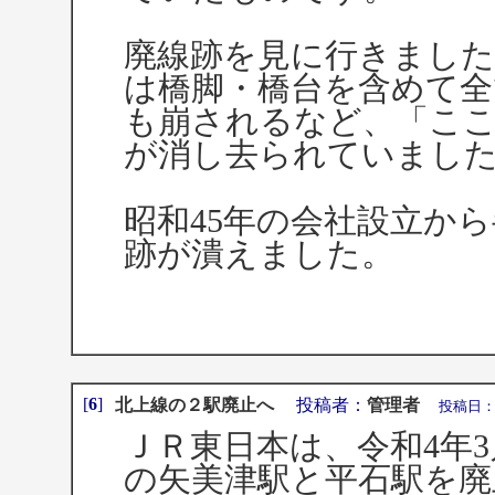
廃線跡を見に行きまし
は橋脚・橋台を含めて全
も崩されるなど、「こ
が消し去られていまし
昭和45年の会社設立か
跡が潰えました。
[
6
]
北上線の２駅廃止へ
投稿者：
管理者
投稿日：202
ＪＲ東日本は、令和4年3
の矢美津駅と平石駅を廃