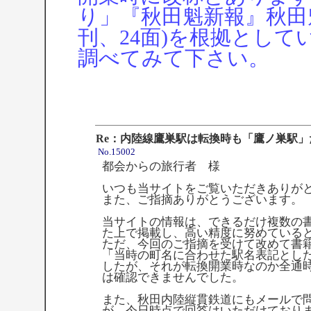
り」『秋田魁新報』秋田魁
刊、24面)を根拠として
調べてみて下さい。
Re：内陸線鷹巣駅は転換時も「鷹ノ巣駅」
No.15002
都会からの旅行者 様
いつも当サイトをご覧いただきありが
また、ご指摘ありがとうございます。
当サイトの情報は、できるだけ複数の
た上で掲載し、高い精度に努めている
ただ、今回のご指摘を受けて改めて書
「当時の町名に合わせた駅名表記とし
したが、それが転換開業時なのか全通
は確認できませんでした。
また、秋田内陸縦貫鉄道にもメールで
が、今日時点で回答はいただけており