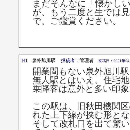
まだそんなに「懐かし
が、もう二度と生では
で、ご鑑賞ください。
[
4
]
泉外旭川駅
投稿者：
管理者
投稿日：2021年04月12
開業間もない泉外旭川駅
無人駅とはいえ、住宅
乗降客は意外と多い印象
この駅は、旧秋田機関区
れた上下線が挟む形と
そして改札口を出て驚