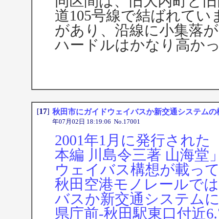
同区間は、旧大内町と旧
道105号線で結ばれて
があり、沿線に小集落
ハードルはかなり高か
[
17
]
秋田市にガイドウェイバスか新交通システムの構
年07月02日 18:19:06 No.17001
2001年1月に発行され
本編 川島令三著 山海
ウェイバス構想が載っ
秋田空港モノレールで
バスか新交通システム
県庁前-秋田駅東口付近6