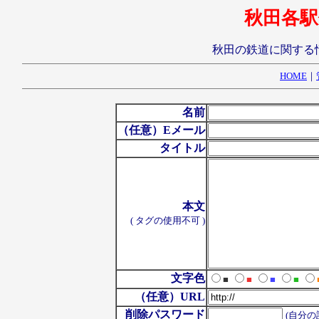
秋田各駅
秋田の鉄道に関する
HOME
｜
名前
（任意）Eメール
タイトル
本文
( タグの使用不可 )
文字色
■
■
■
■
（任意）URL
削除パスワード
(自分