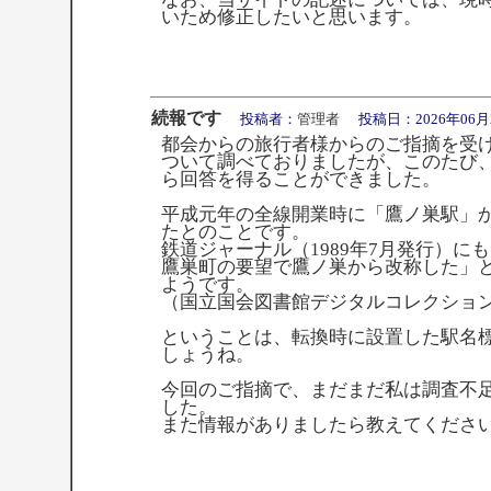
いため修正したいと思います。
続報です
投稿者：
管理者
投稿日：2026年06月24日 
都会からの旅行者様からのご指摘を受
ついて調べておりましたが、このたび
ら回答を得ることができました。
平成元年の全線開業時に「鷹ノ巣駅」
たとのことです。
鉄道ジャーナル（1989年7月発行）に
鷹巣町の要望で鷹ノ巣から改称した」
ようです。
（国立国会図書館デジタルコレクショ
ということは、転換時に設置した駅名
しょうね。
今回のご指摘で、まだまだ私は調査不
した。
また情報がありましたら教えてくださ