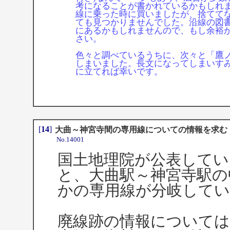
考になることが書かれているかもしれま
線に乗った時に買いましたが、捨てて
ても見つかりませんでした。沿線の図
にあるかもしれませんので、もし余裕
さい。
色々と調べているうちに、次々と「鷹
しまいました。長文になってしまいす
に立てれば幸いです。
[
14
]
大曲～神宮寺間の専用線についての情報を求む
No.14001
国土地理院が公表してい
と、大曲駅～神宮寺駅の
かの専用線が分岐してい
廃線跡の情報については