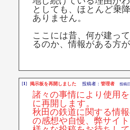
地し続けている理由が
としても、ほとんど乗
ありません。
ここには昔、何が建っ
るのか、情報がある方
[
1
]
掲示板を再開しました
投稿者：
管理者
投稿日：2
諸々の事情により使用を
に再開します。
秋田の鉄道に関する情報
の感想や自慢、弊サイト
様々な投稿をお待ちし