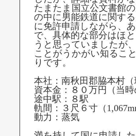
たまたま国立公文書館の
の中に男能鉄道に関する
に免許申請しながら、
で、具体的な部分はほ
うと思っていましたが
ことがうかがい知るこ
りです。
本社：南秋田郡脇本村（
資本金：８０万円（当時
途中駅：８駅
軌間：３尺６寸（1,067m
動力：蒸気
満を持して国に申請し