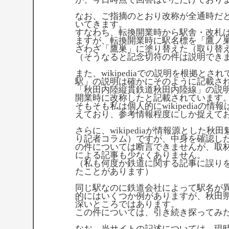
なお、ご指摘のとおり改称が全通時だ
いてきます。
すなわち、転換開業時から駅舎・改札
ますが、転換開業時に駅名標を「鷹ノ
ざわざ「鷹巣」に塗り替えた（取り替
（そうなると記念切符の件は説明でき
また、wikipediaでの説明を根拠と
駅」の説明は確かにそのように記載さ
「秋田内陸縦貫鉄道秋田内陸線」の説明
開業時に改称したと記載されています
そもそも私は個人的にwikipediaの
えており、参考情報程度にしか捉えて
さらに、wikipediaが情報源とした
り記者コラム）ですが、中身を確認し
の件については断言できませんが、取
による記事も少なくありません。
（私も何度か鉄道に関する記事に誤り
たことがあります）
同じ駅なのに鉄道会社によって駅名が
的にはいくつか例がありますが、秋田
深いところではあります。
この件については、引き続き探ってみ
なお、当サイトの記述については、現