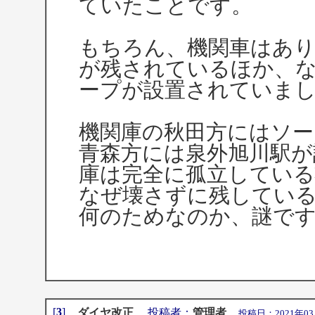
ていたことです。
もちろん、機関車はあ
が残されているほか、
ープが設置されていま
機関庫の秋田方にはソ
青森方には泉外旭川駅が
庫は完全に孤立している
なぜ壊さずに残してい
何のためなのか、謎で
[
3
]
ダイヤ改正
投稿者：
管理者
投稿日：2021年03月13