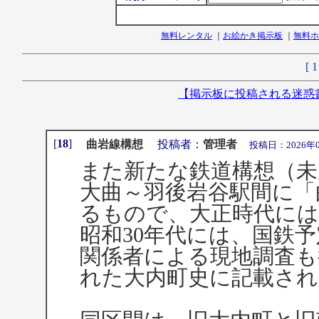
無料レンタル
｜
お絵かき掲示板
｜
無料ホ
[
1
【掲示板に投稿される迷惑
[
18
]
曲岩線構想
投稿者：
管理者
投稿日：2026年07月1
また新たな鉄道構想（未
大曲～羽後岩谷駅間に「
るもので、大正時代に
昭和30年代には、国鉄
関係者による現地調査も
れた大内町史に記載さ