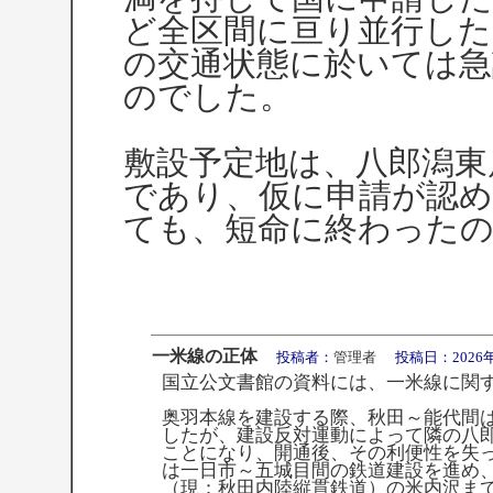
ど全区間に亘り並行した
の交通状態に於いては
のでした。
敷設予定地は、八郎潟東
であり、仮に申請が認
ても、短命に終わった
一米線の正体
投稿者：
管理者
投稿日：2026年05月
国立公文書館の資料には、一米線に関
奥羽本線を建設する際、秋田～能代間
したが、建設反対運動によって隣の八
ことになり、開通後、その利便性を失
は一日市～五城目間の鉄道建設を進め
（現：秋田内陸縦貫鉄道）の米内沢ま