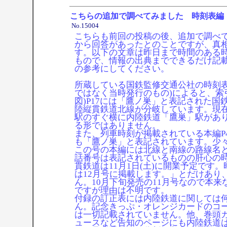
こちらの追加で調べてみました 時刻表編
No.15004
こちらも前回の投稿の後、追加で調べ
から回答があったとのことですが、真
す。以下の文章は昨日まで時間のある
もので、情報の出典までできるだけ記
の参考にしてください。
所蔵している国鉄監修交通公社の時刻表 1
ではなく当時発行のもの)によると、索
図)P17には「鷹ノ巣」と表記された国
陸縦貫鉄道北線が分岐しています。現在
駅のすぐ横に内陸鉄道「鷹巣」駅があ
る形ではありません。
また、列車時刻が掲載されている本編P
も「鷹ノ巣」と表記されています。少
この号の本編には北線と南線の路線名
話番号は表記されているものの肝心の
貫鉄道は11月1日(土)に開業予定です
は12月号に掲載します。」とだけあり
ん。10月下旬発売の11月号なので本
ですが理由は不明です。
付録の訂正表には内陸鉄道に関しては
ん。記念きっぷ・オレンジカードのコ
は一切記載されていません。他、巻頭
ュースなど告知のページにも内陸鉄道