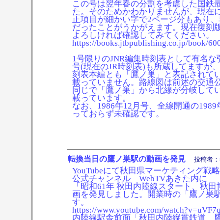
この号は翌年春の分割を考慮した国鉄
た。そのためかわかりませんが、現在
正項目が細かい字で2ページ分もあり、
だったことがうかがえます。現在復刻
よろしければ確認してみてください。
https://books.jtbpublishing.co.jp/book/
1号限りのJNR編集時刻表として有名な弘
号(現在のJR時刻表)も所蔵してますが
刻表本編とも「鷹ノ巣」と表記されて
載っていません。路線図は前述の交通公
同じで「鷹ノ巣」から北線が分岐して
載っています。
なお、1986年12月号、全線開通の19
っておらず未確認です。
転換当日の鷹ノ巣駅の動画を発見
投稿者：
YouTubeにて秋田県マーケティング
公式チャンネル WebTVあきた内に
「昭和61年 秋田内陸線スタート、秋
画を発見しました。開業時の「鷹ノ巣
す。
https://www.youtube.com/watch?v=uVF
内陸線駅舎前面「秋田内陸縦貫鉄道 